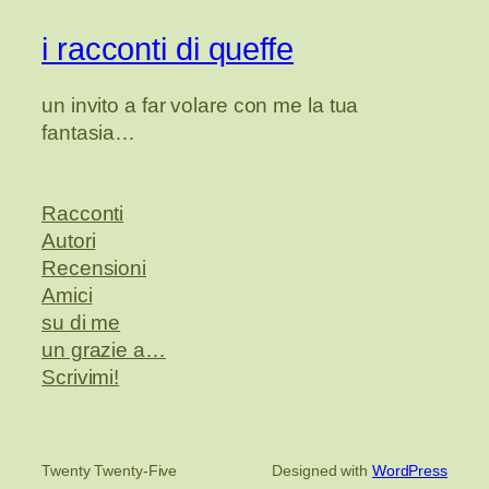
i racconti di queffe
un invito a far volare con me la tua
fantasia…
Racconti
Autori
Recensioni
Amici
su di me
un grazie a…
Scrivimi!
Twenty Twenty-Five
Designed with
WordPress